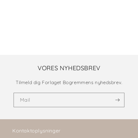
i
o
n
:
VORES NYHEDSBREV
Tilmeld dig Forlaget Bogremmens nyhedsbrev.
Mail
Kontaktoplysninger