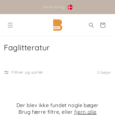
Gå til
Dansk forlag
indhold
Indkøbskurv
K
Faglitteratur
o
l
Filtrer og sortér
0 bøger
l
e
k
Der blev ikke fundet nogle bøger
t
Brug færre filtre, eller
fjern alle